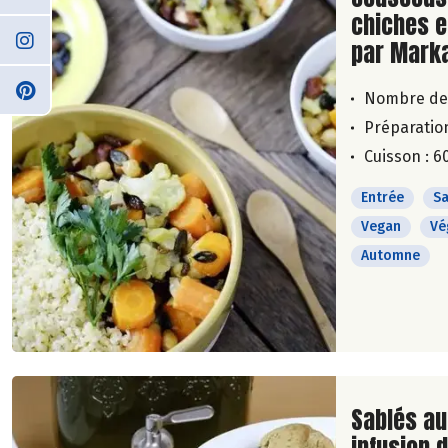
chiches e
par Mark
Nombre de
Préparation
Cuisson : 6
Entrée
Sa
Vegan
Vé
Automne
Lire la su
Sablés au