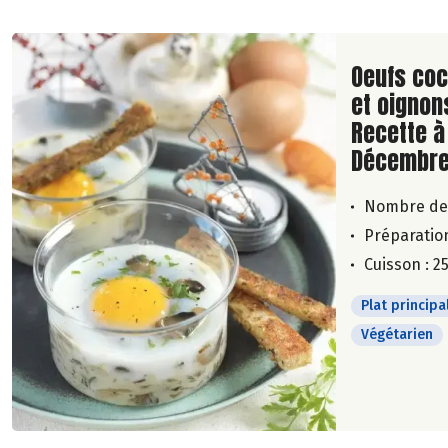
Lire la su
Oeufs co
et oignon
Recette à
Décembre
Nombre de
Préparation
Cuisson : 2
Plat principa
Végétarien