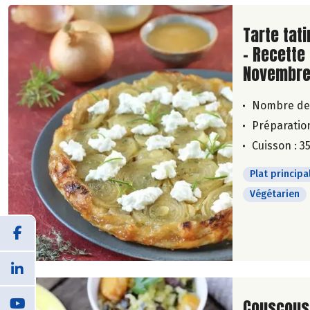
Lire la su
Tarte tat
- Recette
Novembre
Nombre de
Préparation
Cuisson : 3
Plat principa
Végétarien
Lire la su
Couscous 