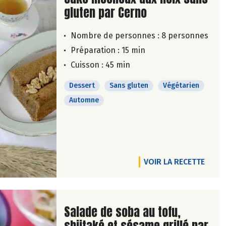
gluten par Cerno
Nombre de personnes :
8 personnes
Préparation : 15 min
Cuisson : 45 min
Dessert
Sans gluten
Végétarien
Automne
VOIR LA RECETTE
Lire la suite de la recette
Salade de soba au tofu,