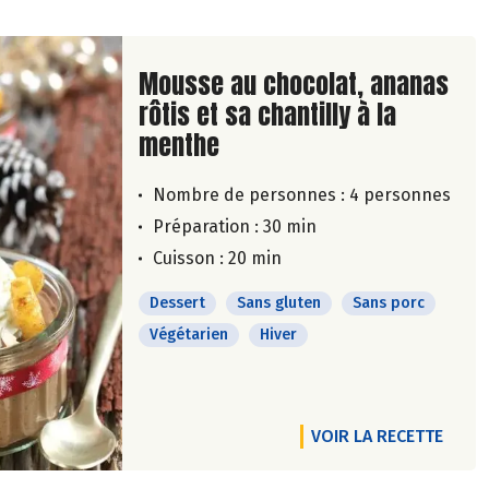
Lire la suite de la recette
Mousse au chocolat, ananas
rôtis et sa chantilly à la
menthe
Nombre de personnes :
4 personnes
Préparation : 30 min
Cuisson : 20 min
Dessert
Sans gluten
Sans porc
Végétarien
Hiver
VOIR LA RECETTE