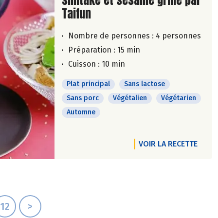
shiitaké et sésame grillé par
Taifun
Nombre de personnes :
4 personnes
Préparation : 15 min
Cuisson : 10 min
Plat principal
Sans lactose
Sans porc
Végétalien
Végétarien
Automne
VOIR LA RECETTE
12
>