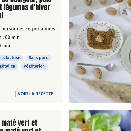
t légumes d’hiver
al
 personnes :
6 personnes
 : 60 min
0 min
ns lactose
Sans porc
gétalien
Végétarien
VOIR LA RECETTE
ite de la recette
 maté vert et