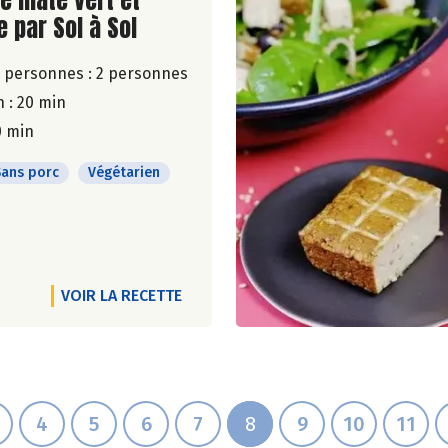
de maté vert et
 par Sol à Sol
 personnes :
2 personnes
 : 20 min
0 min
Sans porc
Végétarien
VOIR LA RECETTE
4
5
6
7
8
9
10
11