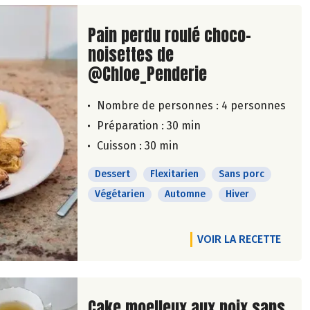
Lire la suite de la recette
Pain perdu roulé choco-
noisettes de
@Chloe_Penderie
Nombre de personnes :
4 personnes
Préparation : 30 min
Cuisson : 30 min
Dessert
Flexitarien
Sans porc
Végétarien
Automne
Hiver
VOIR LA RECETTE
Lire la suite de la recette
Cake moelleux aux noix sans