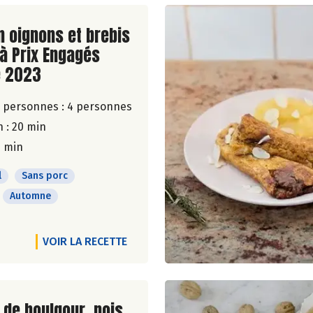
ite de la recette
in oignons et brebis
 à Prix Engagés
 2023
 personnes :
4 personnes
 : 20 min
5 min
l
Sans porc
Automne
VOIR LA RECETTE
ite de la recette
de boulgour, pois