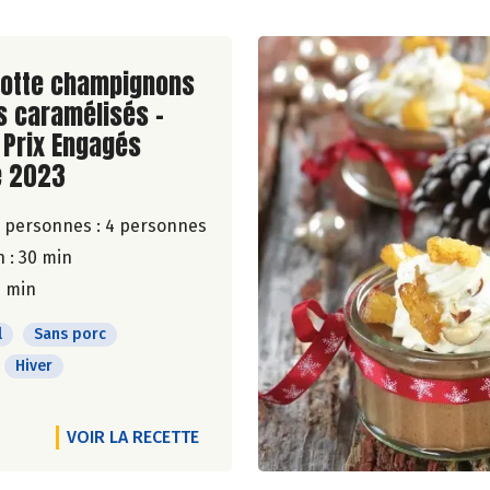
ite de la recette
cotte champignons
s caramélisés -
 Prix Engagés
 2023
 personnes :
4 personnes
 : 30 min
5 min
l
Sans porc
Hiver
VOIR LA RECETTE