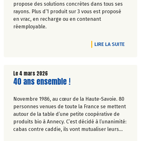
propose des solutions concrètes dans tous ses
rayons. Plus d’1 produit sur 3 vous est proposé
en vrac, en recharge ou en contenant
réemployable.
DE L'A
LIRE LA SUITE
Le 4 mars 2026
Lire la suite de l'article
40 ans ensemble !
Novembre 1986, au cœur de la Haute-Savoie. 80
personnes venues de toute la France se mettent
autour de la table d’une petite coopérative de
produits bio à Annecy. C’est décidé à l’unanimité:
cabas contre caddie, ils vont mutualiser leurs
achats bio en montant une association loi 1901.