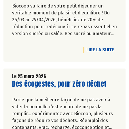
Biocoop va faire de votre petit déjeuner un
véritable moment de plaisir et d’équilibre ! Du
26/03 au 29/04/2026, bénéficiez de 20% de
réduction pour redécouvrir ce repas essentiel en
version sucrée ou salée. Bec sucré ou amateur
de petit déjeuner salé plus complet, nous
répondons à toutes les envies et tous les modes
DE L'A
LIRE LA SUITE
de vie. Du choix, du goût, de la qualité… pour
commencer la journée, pas de compromis sur le
plaisir !
Le 25 mars 2026
Lire la suite de l'article
Des écogestes, pour zéro déchet
Parce que la meilleure façon de ne pas avoir à
vider la poubelle c’est encore de ne pas la
remplir… expérimentez avec Biocoop, plusieurs
façons de réduire vos déchets. Réemploi des
contenants, vrac, recharge, écoconception et