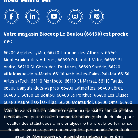
Votre magasin Biocoop Le Boulou (66160) est proche
de :
66700 Argelès s/Mer, 66740 Laroque-des-Albères, 66740
Montesquieu-des-Albères, 66690 Palau-del-Vidre, 66690 St-
André, 66740 St-Génis-des-Fontaines, 66690 Sorède, 66740
Villelongue-dels-Monts, 66110 Amélie-les-Bains-Palalda, 66150
Arles s/Tech, 66110 Montbolo, 66110 St-Marsal, 66110 Taulis,
66300 Banyuls-dels-Aspres, 66400 Calmeilles, 66400 Céret,
66480 L, 66160 Le Boulou, 66480 Le Perthus, 66480 Les Cluses,
66480 Maureillas-las-Illas, 66300 Montauriol, 66400 Oms, 66400
Reynès, 66490 St-Jean-Pla-de-Corts, 66400 Taillet, 66490 Vivès,
Afin de vous offrir la meilleure expérience possible, Biocoop utilise
66190 Collioure, 66570 St-Nazaire, 66670 Bages
des cookies : pour assurer une performance optimale du site, pour
récolter des statistiques afin d'analyser le trafic et la performance
du site et vous proposer une navigation personnalisée en toute
sécurité. Vous pouvez changer d'avis à tout moment en
Biocoop.fr
Le réseau Biocoop