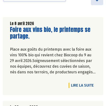
Le 8 avril 2026
Lire la suite de l'article
Foire aux vins bio, le printemps se
partage.
Place aux goûts du printemps avec la foire aux
vins 100% bio qui revient chez Biocoop du 9 au
29 avril 2026.Soigneusement sélectionnées par
nos équipes, découvrez des cuvées de saison,
nés dans nos terroirs, de producteurs engagés
et toujours dans le respect de l’environnement.
DE L'A
LIRE LA SUITE