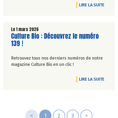
DE L'A
LIRE LA SUITE
Le 1 mars 2026
Lire la suite de l'article
Culture Bio : Découvrez le numéro
139 !
Retrouvez tous nos derniers numéros de notre
magazine Culture Bio en un clic !
DE L'A
LIRE LA SUITE
<
1
2
3
>