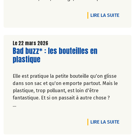
réduction des emballages… Biocoop est sur tous
les fronts pour réduire vos poubelles !
DE L'A
LIRE LA SUITE
En avril, plein phare sur 4 produits qui ont dit
non au suremballage.
Le 22 mars 2026
Lire la suite de l'article
Bad buzz* : les bouteilles en
plastique
Elle est pratique la petite bouteille qu'on glisse
dans son sac et qu'on emporte partout. Mais le
plastique, trop polluant, est loin d'être
fantastique. Et si on passait à autre chose ?
Marie-Pierre Chavel.
DE L'A
LIRE LA SUITE