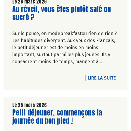
Le 26 mars 2026
Lire la suite de l'article
Au réveil, vous êtes plutôt salé ou
sucré ?
Sur le pouce, en modebreakfastou rien de rien ?
Les habitudes divergent. Aux yeux des Français,
le petit déjeuner est de moins en moins
important, surtout parmi les plus jeunes. Ils y
consacrent moins de temps, mangent à
l'extérieur ou pas du tout.
DE L'A
LIRE LA SUITE
Véronique Bourfe-Rivière.
Le 25 mars 2026
Lire la suite de l'article
Petit déjeuner, commençons la
journée du bon pied !