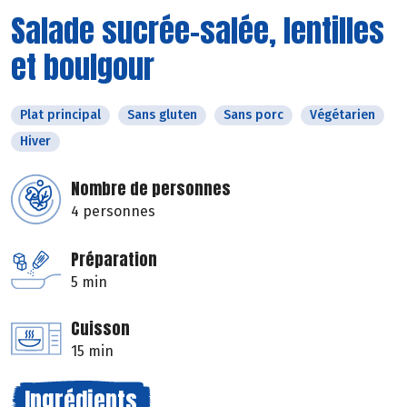
Salade sucrée-salée, lentilles
et boulgour
Plat principal
Sans gluten
Sans porc
Végétarien
Hiver
Nombre de personnes
4 personnes
Préparation
5 min
Cuisson
15 min
Ingrédients