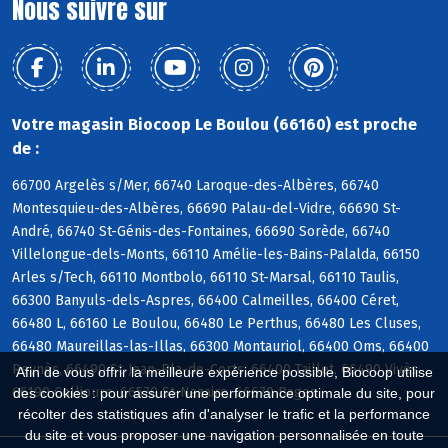
Nous suivre sur
Votre magasin Biocoop Le Boulou (66160) est proche
de :
66700 Argelès s/Mer, 66740 Laroque-des-Albères, 66740
Montesquieu-des-Albères, 66690 Palau-del-Vidre, 66690 St-
André, 66740 St-Génis-des-Fontaines, 66690 Sorède, 66740
Villelongue-dels-Monts, 66110 Amélie-les-Bains-Palalda, 66150
Arles s/Tech, 66110 Montbolo, 66110 St-Marsal, 66110 Taulis,
66300 Banyuls-dels-Aspres, 66400 Calmeilles, 66400 Céret,
66480 L, 66160 Le Boulou, 66480 Le Perthus, 66480 Les Cluses,
66480 Maureillas-las-Illas, 66300 Montauriol, 66400 Oms, 66400
Reynès, 66490 St-Jean-Pla-de-Corts, 66400 Taillet, 66490 Vivès,
Afin de vous offrir la meilleure expérience possible, Biocoop utilise
66190 Collioure, 66570 St-Nazaire, 66670 Bages
des cookies : pour assurer une performance optimale du site, pour
récolter des statistiques afin d'analyser le trafic et la performance
du site et vous proposer une navigation personnalisée en toute