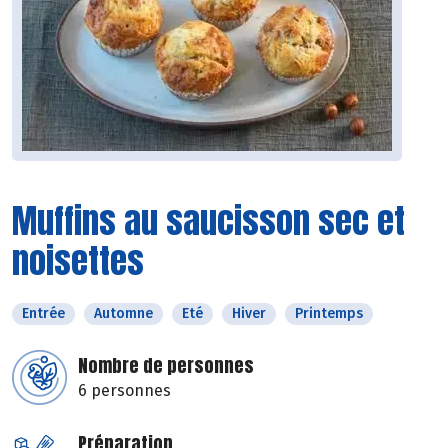
Muffins au saucisson sec et
noisettes
Entrée
Automne
Eté
Hiver
Printemps
Nombre de personnes
6 personnes
Préparation