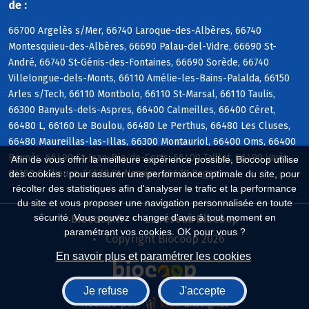
de :
66700 Argelès s/Mer, 66740 Laroque-des-Albères, 66740
Montesquieu-des-Albères, 66690 Palau-del-Vidre, 66690 St-
André, 66740 St-Génis-des-Fontaines, 66690 Sorède, 66740
Villelongue-dels-Monts, 66110 Amélie-les-Bains-Palalda, 66150
Arles s/Tech, 66110 Montbolo, 66110 St-Marsal, 66110 Taulis,
66300 Banyuls-dels-Aspres, 66400 Calmeilles, 66400 Céret,
66480 L, 66160 Le Boulou, 66480 Le Perthus, 66480 Les Cluses,
66480 Maureillas-las-Illas, 66300 Montauriol, 66400 Oms, 66400
Reynès, 66490 St-Jean-Pla-de-Corts, 66400 Taillet, 66490 Vivès,
Afin de vous offrir la meilleure expérience possible, Biocoop utilise
66190 Collioure, 66570 St-Nazaire, 66670 Bages
des cookies : pour assurer une performance optimale du site, pour
récolter des statistiques afin d'analyser le trafic et la performance
du site et vous proposer une navigation personnalisée en toute
sécurité. Vous pouvez changer d'avis à tout moment en
Biocoop.fr
Le réseau Biocoop
paramétrant vos cookies. OK pour vous ?
Copyright Biocoop 2026
En savoir plus et paramétrer les cookies
Je refuse
J'accepte
Réalisé par