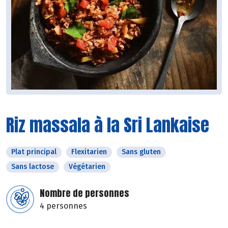
Riz massala à la Sri Lankaise
Plat principal
Flexitarien
Sans gluten
Sans lactose
Végétarien
Nombre de personnes
4 personnes