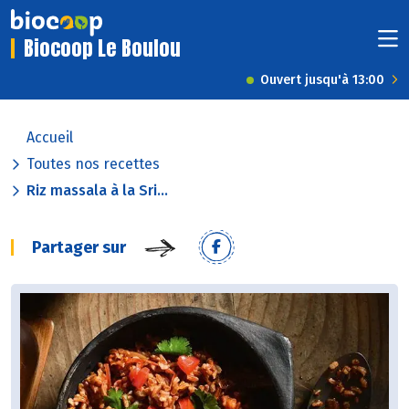
Biocoop Le Boulou
Ouvert jusqu'à 13:00
Accueil
Toutes nos recettes
Riz massala à la Sri...
Partager sur