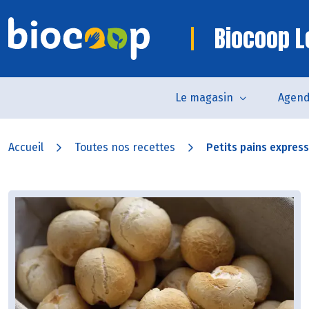
Biocoop L
Le magasin
Agen
Accueil
Toutes nos recettes
Petits pains express 