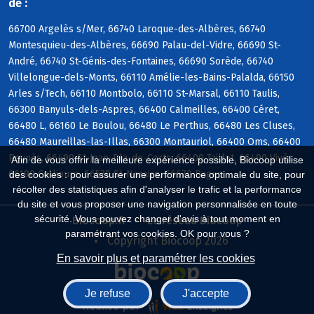
de :
66700 Argelès s/Mer, 66740 Laroque-des-Albères, 66740
Montesquieu-des-Albères, 66690 Palau-del-Vidre, 66690 St-
André, 66740 St-Génis-des-Fontaines, 66690 Sorède, 66740
Villelongue-dels-Monts, 66110 Amélie-les-Bains-Palalda, 66150
Arles s/Tech, 66110 Montbolo, 66110 St-Marsal, 66110 Taulis,
66300 Banyuls-dels-Aspres, 66400 Calmeilles, 66400 Céret,
66480 L, 66160 Le Boulou, 66480 Le Perthus, 66480 Les Cluses,
66480 Maureillas-las-Illas, 66300 Montauriol, 66400 Oms, 66400
Reynès, 66490 St-Jean-Pla-de-Corts, 66400 Taillet, 66490 Vivès,
Afin de vous offrir la meilleure expérience possible, Biocoop utilise
66190 Collioure, 66570 St-Nazaire, 66670 Bages
des cookies : pour assurer une performance optimale du site, pour
récolter des statistiques afin d'analyser le trafic et la performance
du site et vous proposer une navigation personnalisée en toute
sécurité. Vous pouvez changer d'avis à tout moment en
Biocoop.fr
Le réseau Biocoop
paramétrant vos cookies. OK pour vous ?
Copyright Biocoop 2026
En savoir plus et paramétrer les cookies
Je refuse
J'accepte
Réalisé par