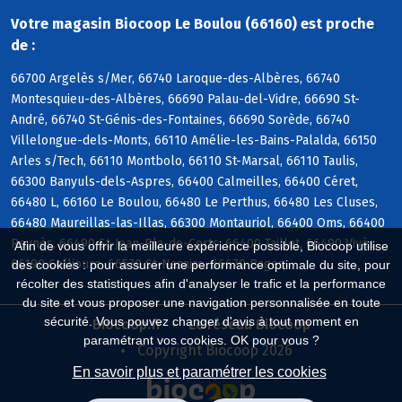
Votre magasin Biocoop Le Boulou (66160) est proche
de :
66700 Argelès s/Mer, 66740 Laroque-des-Albères, 66740
Montesquieu-des-Albères, 66690 Palau-del-Vidre, 66690 St-
André, 66740 St-Génis-des-Fontaines, 66690 Sorède, 66740
Villelongue-dels-Monts, 66110 Amélie-les-Bains-Palalda, 66150
Arles s/Tech, 66110 Montbolo, 66110 St-Marsal, 66110 Taulis,
66300 Banyuls-dels-Aspres, 66400 Calmeilles, 66400 Céret,
66480 L, 66160 Le Boulou, 66480 Le Perthus, 66480 Les Cluses,
66480 Maureillas-las-Illas, 66300 Montauriol, 66400 Oms, 66400
Reynès, 66490 St-Jean-Pla-de-Corts, 66400 Taillet, 66490 Vivès,
Afin de vous offrir la meilleure expérience possible, Biocoop utilise
66190 Collioure, 66570 St-Nazaire, 66670 Bages
des cookies : pour assurer une performance optimale du site, pour
récolter des statistiques afin d'analyser le trafic et la performance
du site et vous proposer une navigation personnalisée en toute
sécurité. Vous pouvez changer d'avis à tout moment en
Biocoop.fr
Le réseau Biocoop
paramétrant vos cookies. OK pour vous ?
Copyright Biocoop 2026
En savoir plus et paramétrer les cookies