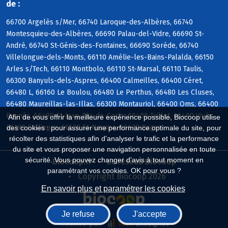
de :
66700 Argelès s/Mer, 66740 Laroque-des-Albères, 66740
Montesquieu-des-Albères, 66690 Palau-del-Vidre, 66690 St-
André, 66740 St-Génis-des-Fontaines, 66690 Sorède, 66740
Villelongue-dels-Monts, 66110 Amélie-les-Bains-Palalda, 66150
Arles s/Tech, 66110 Montbolo, 66110 St-Marsal, 66110 Taulis,
66300 Banyuls-dels-Aspres, 66400 Calmeilles, 66400 Céret,
66480 L, 66160 Le Boulou, 66480 Le Perthus, 66480 Les Cluses,
66480 Maureillas-las-Illas, 66300 Montauriol, 66400 Oms, 66400
Reynès, 66490 St-Jean-Pla-de-Corts, 66400 Taillet, 66490 Vivès,
Afin de vous offrir la meilleure expérience possible, Biocoop utilise
66190 Collioure, 66570 St-Nazaire, 66670 Bages
des cookies : pour assurer une performance optimale du site, pour
récolter des statistiques afin d'analyser le trafic et la performance
du site et vous proposer une navigation personnalisée en toute
sécurité. Vous pouvez changer d'avis à tout moment en
Biocoop.fr
Le réseau Biocoop
paramétrant vos cookies. OK pour vous ?
Copyright Biocoop 2026
En savoir plus et paramétrer les cookies
Je refuse
J'accepte
Réalisé par