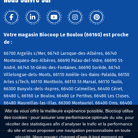
Votre magasin Biocoop Le Boulou (66160) est proche
de :
66700 Argelès s/Mer, 66740 Laroque-des-Albères, 66740
Montesquieu-des-Albères, 66690 Palau-del-Vidre, 66690 St-
André, 66740 St-Génis-des-Fontaines, 66690 Sorède, 66740
Villelongue-dels-Monts, 66110 Amélie-les-Bains-Palalda, 66150
Arles s/Tech, 66110 Montbolo, 66110 St-Marsal, 66110 Taulis,
66300 Banyuls-dels-Aspres, 66400 Calmeilles, 66400 Céret,
66480 L, 66160 Le Boulou, 66480 Le Perthus, 66480 Les Cluses,
66480 Maureillas-las-Illas, 66300 Montauriol, 66400 Oms, 66400
Reynès, 66490 St-Jean-Pla-de-Corts, 66400 Taillet, 66490 Vivès,
Afin de vous offrir la meilleure expérience possible, Biocoop utilise
66190 Collioure, 66570 St-Nazaire, 66670 Bages
des cookies : pour assurer une performance optimale du site, pour
récolter des statistiques afin d'analyser le trafic et la performance
du site et vous proposer une navigation personnalisée en toute
sécurité. Vous pouvez changer d'avis à tout moment en
Biocoop.fr
Le réseau Biocoop