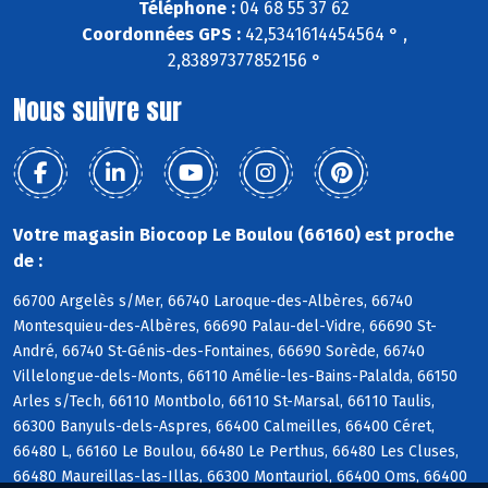
Téléphone :
04 68 55 37 62
Coordonnées GPS :
42,5341614454564 ° ,
2,83897377852156 °
Nous suivre sur
Votre magasin Biocoop Le Boulou (66160) est proche
de :
66700 Argelès s/Mer, 66740 Laroque-des-Albères, 66740
Montesquieu-des-Albères, 66690 Palau-del-Vidre, 66690 St-
André, 66740 St-Génis-des-Fontaines, 66690 Sorède, 66740
Villelongue-dels-Monts, 66110 Amélie-les-Bains-Palalda, 66150
Arles s/Tech, 66110 Montbolo, 66110 St-Marsal, 66110 Taulis,
66300 Banyuls-dels-Aspres, 66400 Calmeilles, 66400 Céret,
66480 L, 66160 Le Boulou, 66480 Le Perthus, 66480 Les Cluses,
66480 Maureillas-las-Illas, 66300 Montauriol, 66400 Oms, 66400