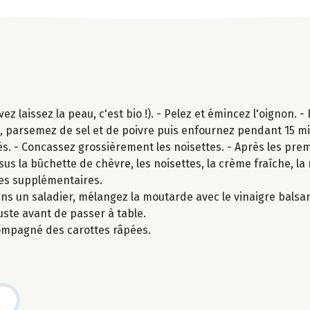
 laissez la peau, c'est bio !). - Pelez et émincez l'oignon. - 
ive, parsemez de sel et de poivre puis enfournez pendant 15 m
s. - Concassez grossièrement les noisettes. - Après les pre
essus la bûchette de chèvre, les noisettes, la crème fraîche, l
tes supplémentaires.
ns un saladier, mélangez la moutarde avec le vinaigre balsami
juste avant de passer à table.
ompagné des carottes râpées.