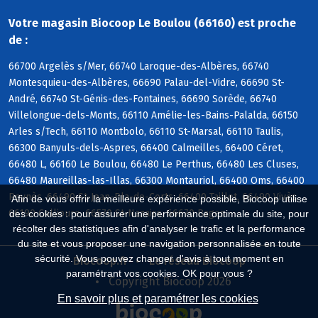
Votre magasin Biocoop Le Boulou (66160) est proche
de :
66700 Argelès s/Mer, 66740 Laroque-des-Albères, 66740
Montesquieu-des-Albères, 66690 Palau-del-Vidre, 66690 St-
André, 66740 St-Génis-des-Fontaines, 66690 Sorède, 66740
Villelongue-dels-Monts, 66110 Amélie-les-Bains-Palalda, 66150
Arles s/Tech, 66110 Montbolo, 66110 St-Marsal, 66110 Taulis,
66300 Banyuls-dels-Aspres, 66400 Calmeilles, 66400 Céret,
66480 L, 66160 Le Boulou, 66480 Le Perthus, 66480 Les Cluses,
66480 Maureillas-las-Illas, 66300 Montauriol, 66400 Oms, 66400
Reynès, 66490 St-Jean-Pla-de-Corts, 66400 Taillet, 66490 Vivès,
Afin de vous offrir la meilleure expérience possible, Biocoop utilise
66190 Collioure, 66570 St-Nazaire, 66670 Bages
des cookies : pour assurer une performance optimale du site, pour
récolter des statistiques afin d'analyser le trafic et la performance
du site et vous proposer une navigation personnalisée en toute
sécurité. Vous pouvez changer d'avis à tout moment en
Biocoop.fr
Le réseau Biocoop
paramétrant vos cookies. OK pour vous ?
Copyright Biocoop 2026
En savoir plus et paramétrer les cookies