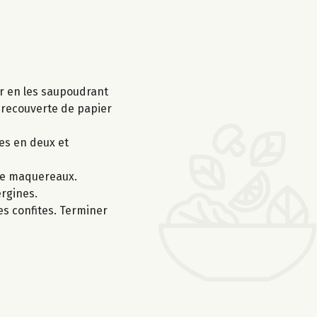
er en les saupoudrant
, recouverte de papier
es en deux et
 de maquereaux.
ergines.
es confites. Terminer