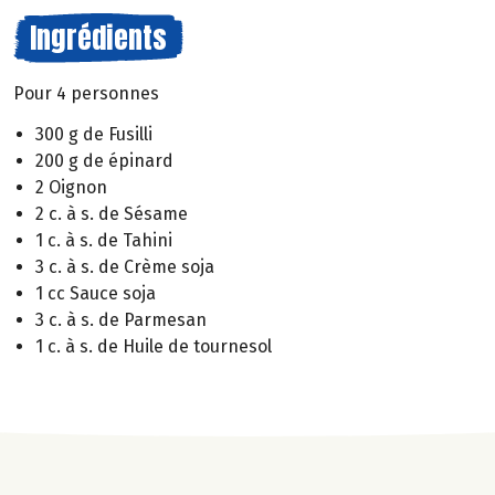
Ingrédients
Pour 4 personnes
300 g de Fusilli
200 g de épinard
2 Oignon
2 c. à s. de Sésame
1 c. à s. de Tahini
3 c. à s. de Crème soja
1 cc Sauce soja
3 c. à s. de Parmesan
1 c. à s. de Huile de tournesol