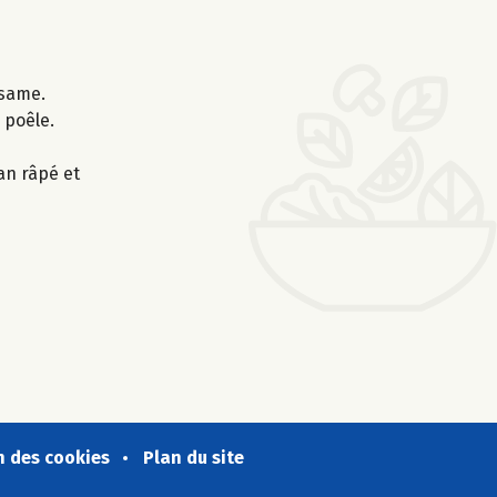
ésame.
 poêle.
an râpé et
n des cookies
Plan du site