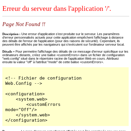
Erreur du serveur dans l'application '/'.
Page Not Found !!
Description :
Une erreur d'application s'est produite sur le serveur. Les paramètres
d'erreur personnalisés actuels pour cette application empêchent l'affichage à distance
des détails de l'erreur de l'application (pour des raisons de sécurité). Cependant, ils
peuvent être affichés par les navigateurs qui s'exécutent sur l'ordinateur serveur local.
Détails =
Pour permettre l'affichage des détails de ce message d'erreur spécifique sur les
ordinateurs distants, créez une balise <customErrors> dans un fichier de configuration
"web.config" situé dans le répertoire racine de l'application Web en cours. Attribuez
ensuite la valeur "off" à l'attribut "mode" de cette balise <customErrors>.
<!-- Fichier de configuration 
Web.Config -->

<configuration>

    <system.web>

        <customErrors 
mode="Off"/>

    </system.web>

</configuration>