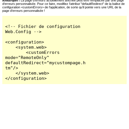
Remarques :
La page d'erreurs actuellement affichée peut être remplacée par une page
d'erreurs personnalisée. Pour ce faire, modifiez l'attribut "defaultRedirect" de la balise de
configuration <customErrors> de l'application, de sorte qu'il pointe vers une URL de la
page d'erreurs personnalisée !
<!-- Fichier de configuration 
Web.Config -->

<configuration>

    <system.web>

        <customErrors 
mode="RemoteOnly" 
defaultRedirect="mycustompage.h
tm"/>

    </system.web>

</configuration>