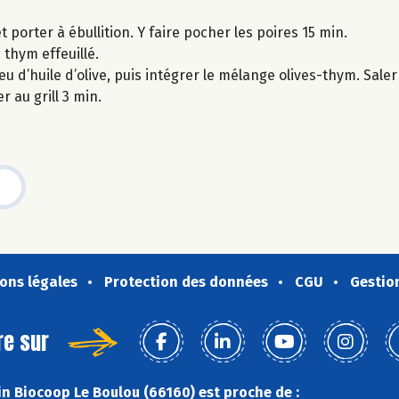
 porter à ébullition. Y faire pocher les poires 15 min.
thym effeuillé.
 d’huile d’olive, puis intégrer le mélange olives-thym. Saler 
 au grill 3 min.
ons légales
Protection des données
CGU
Gestio
re sur
n Biocoop Le Boulou (66160) est proche de :