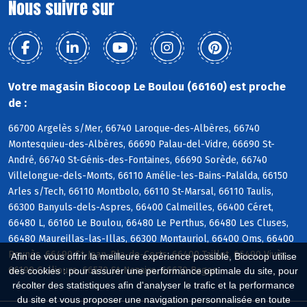
Nous suivre sur
Votre magasin Biocoop Le Boulou (66160) est proche
de :
66700 Argelès s/Mer, 66740 Laroque-des-Albères, 66740
Montesquieu-des-Albères, 66690 Palau-del-Vidre, 66690 St-
André, 66740 St-Génis-des-Fontaines, 66690 Sorède, 66740
Villelongue-dels-Monts, 66110 Amélie-les-Bains-Palalda, 66150
Arles s/Tech, 66110 Montbolo, 66110 St-Marsal, 66110 Taulis,
66300 Banyuls-dels-Aspres, 66400 Calmeilles, 66400 Céret,
66480 L, 66160 Le Boulou, 66480 Le Perthus, 66480 Les Cluses,
66480 Maureillas-las-Illas, 66300 Montauriol, 66400 Oms, 66400
Reynès, 66490 St-Jean-Pla-de-Corts, 66400 Taillet, 66490 Vivès,
Afin de vous offrir la meilleure expérience possible, Biocoop utilise
66190 Collioure, 66570 St-Nazaire, 66670 Bages
des cookies : pour assurer une performance optimale du site, pour
récolter des statistiques afin d'analyser le trafic et la performance
du site et vous proposer une navigation personnalisée en toute