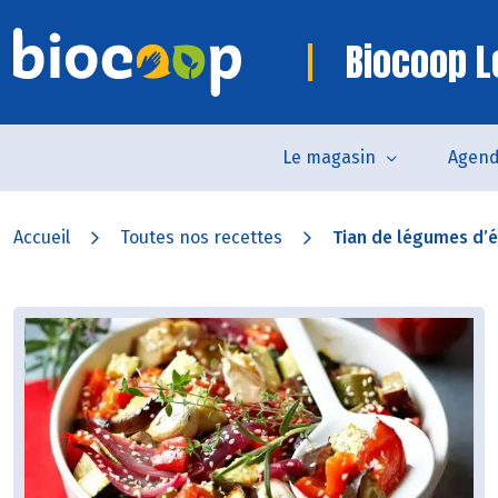
Biocoop L
Le magasin
Agen
Accueil
Toutes nos recettes
Tian de légumes d’