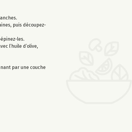
ranches.
raines, puis découpez-
épinez-les.
c l’huile d’olive,
rminant par une couche