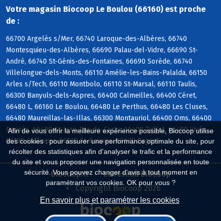
Votre magasin Biocoop Le Boulou (66160) est proche
de :
66700 Argelès s/Mer, 66740 Laroque-des-Albères, 66740
Montesquieu-des-Albères, 66690 Palau-del-Vidre, 66690 St-
André, 66740 St-Génis-des-Fontaines, 66690 Sorède, 66740
Villelongue-dels-Monts, 66110 Amélie-les-Bains-Palalda, 66150
Arles s/Tech, 66110 Montbolo, 66110 St-Marsal, 66110 Taulis,
66300 Banyuls-dels-Aspres, 66400 Calmeilles, 66400 Céret,
66480 L, 66160 Le Boulou, 66480 Le Perthus, 66480 Les Cluses,
66480 Maureillas-las-Illas, 66300 Montauriol, 66400 Oms, 66400
Reynès, 66490 St-Jean-Pla-de-Corts, 66400 Taillet, 66490 Vivès,
Afin de vous offrir la meilleure expérience possible, Biocoop utilise
66190 Collioure, 66570 St-Nazaire, 66670 Bages
des cookies : pour assurer une performance optimale du site, pour
récolter des statistiques afin d'analyser le trafic et la performance
du site et vous proposer une navigation personnalisée en toute
sécurité. Vous pouvez changer d'avis à tout moment en
Biocoop.fr
Le réseau Biocoop
paramétrant vos cookies. OK pour vous ?
Copyright Biocoop 2026
En savoir plus et paramétrer les cookies