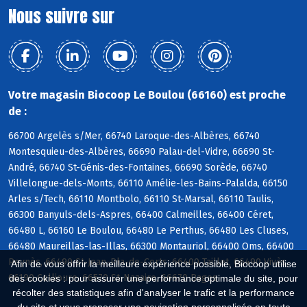
Nous suivre sur
Votre magasin Biocoop Le Boulou (66160) est proche
de :
66700 Argelès s/Mer, 66740 Laroque-des-Albères, 66740
Montesquieu-des-Albères, 66690 Palau-del-Vidre, 66690 St-
André, 66740 St-Génis-des-Fontaines, 66690 Sorède, 66740
Villelongue-dels-Monts, 66110 Amélie-les-Bains-Palalda, 66150
Arles s/Tech, 66110 Montbolo, 66110 St-Marsal, 66110 Taulis,
66300 Banyuls-dels-Aspres, 66400 Calmeilles, 66400 Céret,
66480 L, 66160 Le Boulou, 66480 Le Perthus, 66480 Les Cluses,
66480 Maureillas-las-Illas, 66300 Montauriol, 66400 Oms, 66400
Reynès, 66490 St-Jean-Pla-de-Corts, 66400 Taillet, 66490 Vivès,
Afin de vous offrir la meilleure expérience possible, Biocoop utilise
66190 Collioure, 66570 St-Nazaire, 66670 Bages
des cookies : pour assurer une performance optimale du site, pour
récolter des statistiques afin d'analyser le trafic et la performance