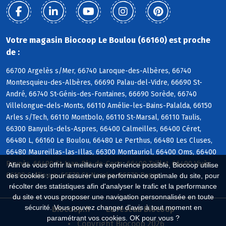
Votre magasin Biocoop Le Boulou (66160) est proche
de :
66700 Argelès s/Mer, 66740 Laroque-des-Albères, 66740
Montesquieu-des-Albères, 66690 Palau-del-Vidre, 66690 St-
André, 66740 St-Génis-des-Fontaines, 66690 Sorède, 66740
Villelongue-dels-Monts, 66110 Amélie-les-Bains-Palalda, 66150
Arles s/Tech, 66110 Montbolo, 66110 St-Marsal, 66110 Taulis,
66300 Banyuls-dels-Aspres, 66400 Calmeilles, 66400 Céret,
66480 L, 66160 Le Boulou, 66480 Le Perthus, 66480 Les Cluses,
66480 Maureillas-las-Illas, 66300 Montauriol, 66400 Oms, 66400
Reynès, 66490 St-Jean-Pla-de-Corts, 66400 Taillet, 66490 Vivès,
Afin de vous offrir la meilleure expérience possible, Biocoop utilise
66190 Collioure, 66570 St-Nazaire, 66670 Bages
des cookies : pour assurer une performance optimale du site, pour
récolter des statistiques afin d'analyser le trafic et la performance
du site et vous proposer une navigation personnalisée en toute
sécurité. Vous pouvez changer d'avis à tout moment en
Biocoop.fr
Le réseau Biocoop
paramétrant vos cookies. OK pour vous ?
Copyright Biocoop 2026