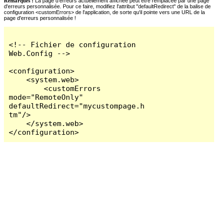
Remarques :
La page d'erreurs actuellement affichée peut être remplacée par une page
d'erreurs personnalisée. Pour ce faire, modifiez l'attribut "defaultRedirect" de la balise de
configuration <customErrors> de l'application, de sorte qu'il pointe vers une URL de la
page d'erreurs personnalisée !
<!-- Fichier de configuration 
Web.Config -->

<configuration>

    <system.web>

        <customErrors 
mode="RemoteOnly" 
defaultRedirect="mycustompage.h
tm"/>

    </system.web>

</configuration>