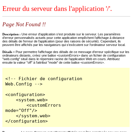
Erreur du serveur dans l'application '/'.
Page Not Found !!
Description :
Une erreur d'application s'est produite sur le serveur. Les paramètres
d'erreur personnalisés actuels pour cette application empêchent l'affichage à distance
des détails de l'erreur de l'application (pour des raisons de sécurité). Cependant, ils
peuvent être affichés par les navigateurs qui s'exécutent sur l'ordinateur serveur local.
Détails =
Pour permettre l'affichage des détails de ce message d'erreur spécifique sur les
ordinateurs distants, créez une balise <customErrors> dans un fichier de configuration
"web.config" situé dans le répertoire racine de l'application Web en cours. Attribuez
ensuite la valeur "off" à l'attribut "mode" de cette balise <customErrors>.
<!-- Fichier de configuration 
Web.Config -->

<configuration>

    <system.web>

        <customErrors 
mode="Off"/>

    </system.web>

</configuration>