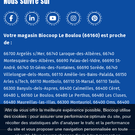
Nous suivre sur
Votre magasin Biocoop Le Boulou (66160) est proche
de :
66700 Argelès s/Mer, 66740 Laroque-des-Albères, 66740
Montesquieu-des-Albères, 66690 Palau-del-Vidre, 66690 St-
André, 66740 St-Génis-des-Fontaines, 66690 Sorède, 66740
Villelongue-dels-Monts, 66110 Amélie-les-Bains-Palalda, 66150
Arles s/Tech, 66110 Montbolo, 66110 St-Marsal, 66110 Taulis,
66300 Banyuls-dels-Aspres, 66400 Calmeilles, 66400 Céret,
66480 L, 66160 Le Boulou, 66480 Le Perthus, 66480 Les Cluses,
66480 Maureillas-las-Illas, 66300 Montauriol, 66400 Oms, 66400
Reynès, 66490 St-Jean-Pla-de-Corts, 66400 Taillet, 66490 Vivès,
Afin de vous offrir la meilleure expérience possible, Biocoop utilise
66190 Collioure, 66570 St-Nazaire, 66670 Bages
des cookies : pour assurer une performance optimale du site, pour
récolter des statistiques afin d'analyser le trafic et la performance
du site et vous proposer une navigation personnalisée en toute