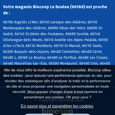
Votre magasin Biocoop Le Boulou (66160) est proche
de :
66700 Argelès s/Mer, 66740 Laroque-des-Albères, 66740
Montesquieu-des-Albères, 66690 Palau-del-Vidre, 66690 St-
André, 66740 St-Génis-des-Fontaines, 66690 Sorède, 66740
Villelongue-dels-Monts, 66110 Amélie-les-Bains-Palalda, 66150
Arles s/Tech, 66110 Montbolo, 66110 St-Marsal, 66110 Taulis,
66300 Banyuls-dels-Aspres, 66400 Calmeilles, 66400 Céret,
66480 L, 66160 Le Boulou, 66480 Le Perthus, 66480 Les Cluses,
66480 Maureillas-las-Illas, 66300 Montauriol, 66400 Oms, 66400
Reynès, 66490 St-Jean-Pla-de-Corts, 66400 Taillet, 66490 Vivès,
Afin de vous offrir la meilleure expérience possible, Biocoop utilise
66190 Collioure, 66570 St-Nazaire, 66670 Bages
des cookies : pour assurer une performance optimale du site, pour
récolter des statistiques afin d'analyser le trafic et la performance
du site et vous proposer une navigation personnalisée en toute
sécurité. Vous pouvez changer d'avis à tout moment en
Biocoop.fr
Le réseau Biocoop
paramétrant vos cookies. OK pour vous ?
Copyright Biocoop 2026
En savoir plus et paramétrer les cookies