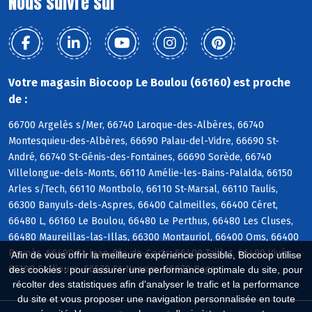
Nous suivre sur
Votre magasin Biocoop Le Boulou (66160) est proche
de :
66700 Argelès s/Mer, 66740 Laroque-des-Albères, 66740
Montesquieu-des-Albères, 66690 Palau-del-Vidre, 66690 St-
André, 66740 St-Génis-des-Fontaines, 66690 Sorède, 66740
Villelongue-dels-Monts, 66110 Amélie-les-Bains-Palalda, 66150
Arles s/Tech, 66110 Montbolo, 66110 St-Marsal, 66110 Taulis,
66300 Banyuls-dels-Aspres, 66400 Calmeilles, 66400 Céret,
66480 L, 66160 Le Boulou, 66480 Le Perthus, 66480 Les Cluses,
66480 Maureillas-las-Illas, 66300 Montauriol, 66400 Oms, 66400
Reynès, 66490 St-Jean-Pla-de-Corts, 66400 Taillet, 66490 Vivès,
Afin de vous offrir la meilleure expérience possible, Biocoop utilise
66190 Collioure, 66570 St-Nazaire, 66670 Bages
des cookies : pour assurer une performance optimale du site, pour
récolter des statistiques afin d'analyser le trafic et la performance
du site et vous proposer une navigation personnalisée en toute