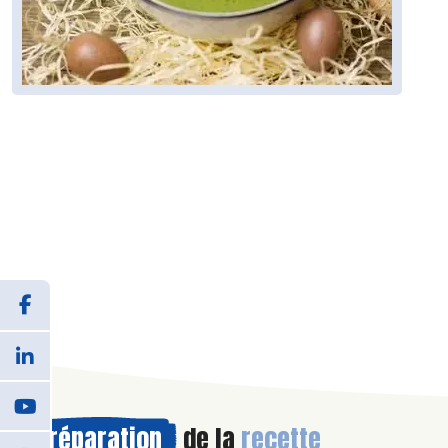
Préparation
de la
recette