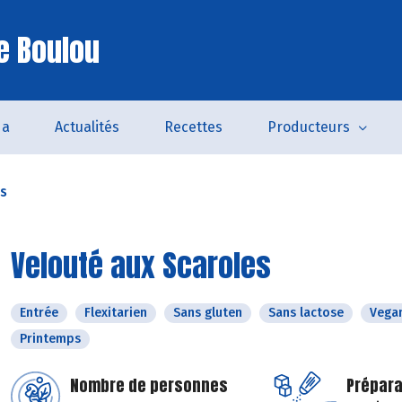
e Boulou
da
Actualités
Recettes
Producteurs
es
Velouté aux Scaroles
Entrée
Flexitarien
Sans gluten
Sans lactose
Vega
Printemps
Nombre de personnes
Prépara