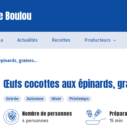
e Boulou
da
Actualités
Recettes
Producteurs
inards, graines...
Œufs cocottes aux épinards, g
Entrée
Automne
Hiver
Printemps
Nombre de personnes
Prépara
4 personnes
15 min