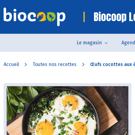
Biocoop L
Le magasin
Agen
Accueil
Toutes nos recettes
Œufs cocottes aux ép