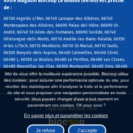
Votre magasin Biocoop Le Boulou (66160) est proche
de :
66700 Argelès s/Mer, 66740 Laroque-des-Albères, 66740
Montesquieu-des-Albères, 66690 Palau-del-Vidre, 66690 St-
André, 66740 St-Génis-des-Fontaines, 66690 Sorède, 66740
Villelongue-dels-Monts, 66110 Amélie-les-Bains-Palalda, 66150
Arles s/Tech, 66110 Montbolo, 66110 St-Marsal, 66110 Taulis,
66300 Banyuls-dels-Aspres, 66400 Calmeilles, 66400 Céret,
66480 L, 66160 Le Boulou, 66480 Le Perthus, 66480 Les Cluses,
66480 Maureillas-las-Illas, 66300 Montauriol, 66400 Oms, 66400
Reynès, 66490 St-Jean-Pla-de-Corts, 66400 Taillet, 66490 Vivès,
Afin de vous offrir la meilleure expérience possible, Biocoop utilise
66190 Collioure, 66570 St-Nazaire, 66670 Bages
des cookies : pour assurer une performance optimale du site, pour
récolter des statistiques afin d'analyser le trafic et la performance
du site et vous proposer une navigation personnalisée en toute
sécurité. Vous pouvez changer d'avis à tout moment en
Biocoop.fr
Le réseau Biocoop
paramétrant vos cookies. OK pour vous ?
Copyright Biocoop 2026
En savoir plus et paramétrer les cookies
Je refuse
J'accepte