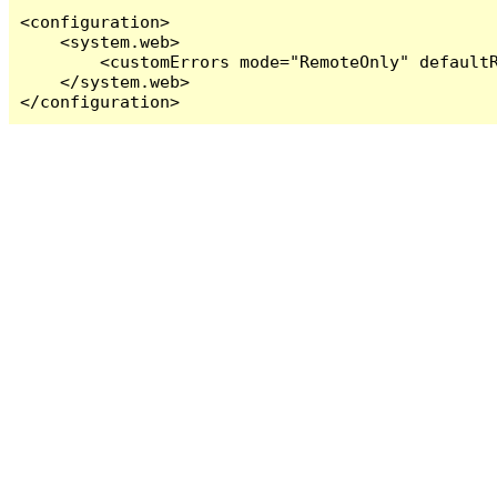
<configuration>

    <system.web>

        <customErrors mode="RemoteOnly" defaultR
    </system.web>

</configuration>