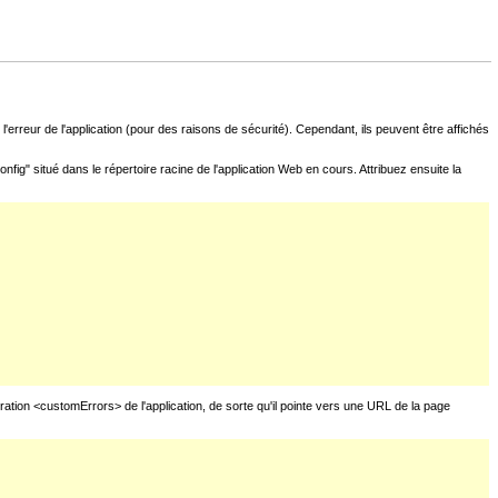
l'erreur de l'application (pour des raisons de sécurité). Cependant, ils peuvent être affichés
fig" situé dans le répertoire racine de l'application Web en cours. Attribuez ensuite la
uration <customErrors> de l'application, de sorte qu'il pointe vers une URL de la page