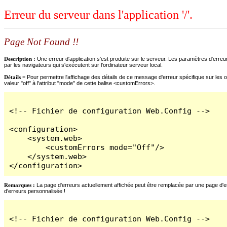
Erreur du serveur dans l'application '/'.
Page Not Found !!
Description :
Une erreur d'application s'est produite sur le serveur. Les paramètres d'erreur
par les navigateurs qui s'exécutent sur l'ordinateur serveur local.
Détails =
Pour permettre l'affichage des détails de ce message d'erreur spécifique sur les o
valeur "off" à l'attribut "mode" de cette balise <customErrors>.
<!-- Fichier de configuration Web.Config -->

<configuration>

    <system.web>

        <customErrors mode="Off"/>

    </system.web>

</configuration>
Remarques :
La page d'erreurs actuellement affichée peut être remplacée par une page d'erre
d'erreurs personnalisée !
<!-- Fichier de configuration Web.Config -->
