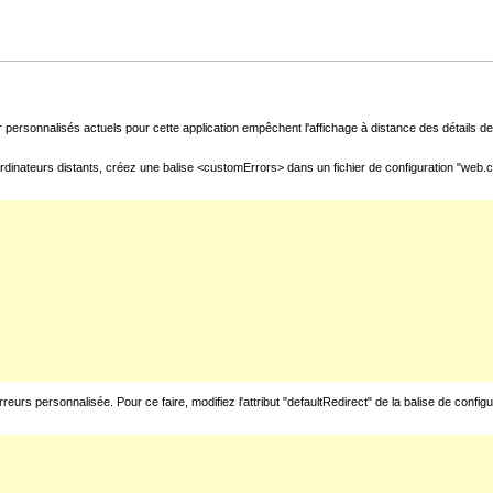
 personnalisés actuels pour cette application empêchent l'affichage à distance des détails de 
rdinateurs distants, créez une balise <customErrors> dans un fichier de configuration "web.con
urs personnalisée. Pour ce faire, modifiez l'attribut "defaultRedirect" de la balise de config