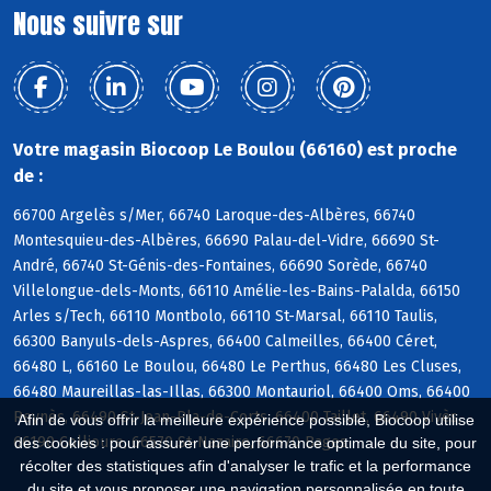
Nous suivre sur
Votre magasin Biocoop Le Boulou (66160) est proche
de :
66700 Argelès s/Mer, 66740 Laroque-des-Albères, 66740
Montesquieu-des-Albères, 66690 Palau-del-Vidre, 66690 St-
André, 66740 St-Génis-des-Fontaines, 66690 Sorède, 66740
Villelongue-dels-Monts, 66110 Amélie-les-Bains-Palalda, 66150
Arles s/Tech, 66110 Montbolo, 66110 St-Marsal, 66110 Taulis,
66300 Banyuls-dels-Aspres, 66400 Calmeilles, 66400 Céret,
66480 L, 66160 Le Boulou, 66480 Le Perthus, 66480 Les Cluses,
66480 Maureillas-las-Illas, 66300 Montauriol, 66400 Oms, 66400
Reynès, 66490 St-Jean-Pla-de-Corts, 66400 Taillet, 66490 Vivès,
Afin de vous offrir la meilleure expérience possible, Biocoop utilise
66190 Collioure, 66570 St-Nazaire, 66670 Bages
des cookies : pour assurer une performance optimale du site, pour
récolter des statistiques afin d'analyser le trafic et la performance
du site et vous proposer une navigation personnalisée en toute