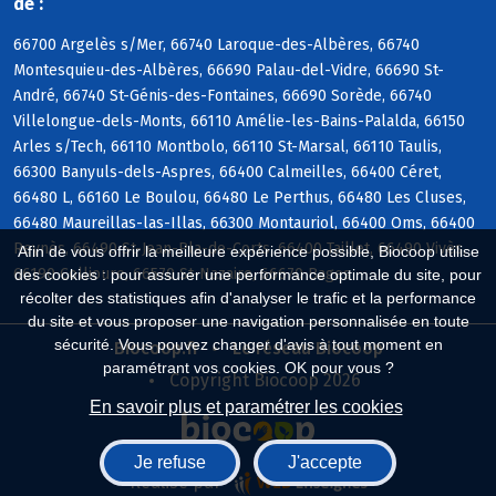
de :
66700 Argelès s/Mer, 66740 Laroque-des-Albères, 66740
Montesquieu-des-Albères, 66690 Palau-del-Vidre, 66690 St-
André, 66740 St-Génis-des-Fontaines, 66690 Sorède, 66740
Villelongue-dels-Monts, 66110 Amélie-les-Bains-Palalda, 66150
Arles s/Tech, 66110 Montbolo, 66110 St-Marsal, 66110 Taulis,
66300 Banyuls-dels-Aspres, 66400 Calmeilles, 66400 Céret,
66480 L, 66160 Le Boulou, 66480 Le Perthus, 66480 Les Cluses,
66480 Maureillas-las-Illas, 66300 Montauriol, 66400 Oms, 66400
Reynès, 66490 St-Jean-Pla-de-Corts, 66400 Taillet, 66490 Vivès,
Afin de vous offrir la meilleure expérience possible, Biocoop utilise
66190 Collioure, 66570 St-Nazaire, 66670 Bages
des cookies : pour assurer une performance optimale du site, pour
récolter des statistiques afin d'analyser le trafic et la performance
du site et vous proposer une navigation personnalisée en toute
sécurité. Vous pouvez changer d'avis à tout moment en
Biocoop.fr
Le réseau Biocoop
paramétrant vos cookies. OK pour vous ?
Copyright Biocoop 2026
En savoir plus et paramétrer les cookies
Je refuse
J'accepte
Réalisé par