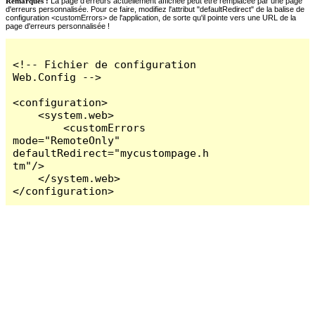
Remarques :
La page d'erreurs actuellement affichée peut être remplacée par une page
d'erreurs personnalisée. Pour ce faire, modifiez l'attribut "defaultRedirect" de la balise de
configuration <customErrors> de l'application, de sorte qu'il pointe vers une URL de la
page d'erreurs personnalisée !
<!-- Fichier de configuration 
Web.Config -->

<configuration>

    <system.web>

        <customErrors 
mode="RemoteOnly" 
defaultRedirect="mycustompage.h
tm"/>

    </system.web>

</configuration>