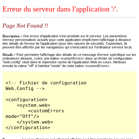
Erreur du serveur dans l'application '/'.
Page Not Found !!
Description :
Une erreur d'application s'est produite sur le serveur. Les paramètres
d'erreur personnalisés actuels pour cette application empêchent l'affichage à distance
des détails de l'erreur de l'application (pour des raisons de sécurité). Cependant, ils
peuvent être affichés par les navigateurs qui s'exécutent sur l'ordinateur serveur local.
Détails =
Pour permettre l'affichage des détails de ce message d'erreur spécifique sur les
ordinateurs distants, créez une balise <customErrors> dans un fichier de configuration
"web.config" situé dans le répertoire racine de l'application Web en cours. Attribuez
ensuite la valeur "off" à l'attribut "mode" de cette balise <customErrors>.
<!-- Fichier de configuration 
Web.Config -->

<configuration>

    <system.web>

        <customErrors 
mode="Off"/>

    </system.web>

</configuration>